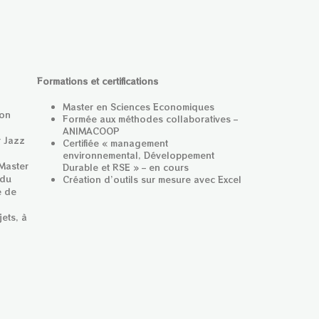
Formations et certifications
Master en Sciences Economiques
ion
Formée aux méthodes collaboratives –
ANIMACOOP
r Jazz
Certifiée « management
environnemental, Développement
Master
Durable et RSE » – en cours
 du
Création d’outils sur mesure avec Excel
é de
ets, à