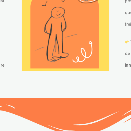
est
po
qu
fre
de 
tre
in