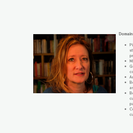
Domain
P
s
pr
M
G
c
A
B
as
B
c
pa
C
cu