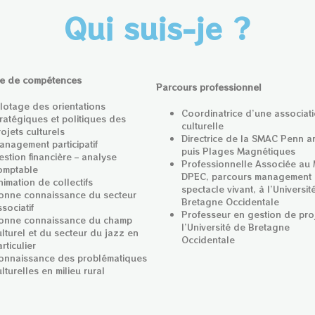
Qui suis-je ?
e de compétences
Parcours professionnel
ilotage des orientations
Coordinatrice d’une associat
tratégiques et politiques des
culturelle
ojets culturels
Directrice de la SMAC Penn a
anagement participatif
puis Plages Magnétiques
estion financière – analyse
Professionnelle Associée au 
omptable
DPEC, parcours management
nimation de collectifs
spectacle vivant, à l’Universit
onne connaissance du secteur
Bretagne Occidentale
sociatif
Professeur en gestion de proj
onne connaissance du champ
l’Université de Bretagne
ulturel et du secteur du jazz en
Occidentale
rticulier
onnaissance des problématiques
lturelles en milieu rural