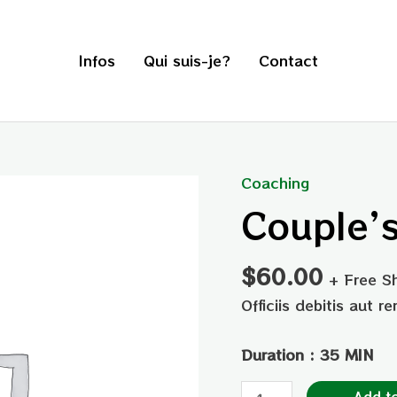
Infos
Qui suis-je?
Contact
Coaching
Couple's
Couple’
Guidance
quantity
$
60.00
+ Free S
Officiis debitis aut r
Duration : 35 MIN
Add to