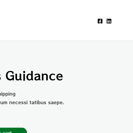
s Guidance
hipping
erum necessi tatibus saepe.
 cart