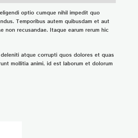
eligendi optio cumque nihil impedit quo
lendus. Temporibus autem quibusdam et aut
tiae non recusandae. Itaque earum rerum hic
deleniti atque corrupti quos dolores et quas
runt mollitia animi, id est laborum et dolorum